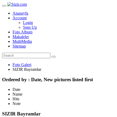
Anasayfa
Account
Login
Sign Up
Foto Album
Makaleler
MultiMedia
Sitemap
Foto Galeri
SIZIR Bayramlar
Ordered by : Date, New pictures listed first
Date
Name
Hits
Note
SIZIR Bayramlar