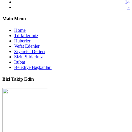
14
»
Main Menu
Home
Türkülerimiz
Haberler
Vefat Edenler
Ziyaretci Defteri
Sizin Siirleriniz
Irtibat
Belediye Başkanları
Bizi Takip Edin