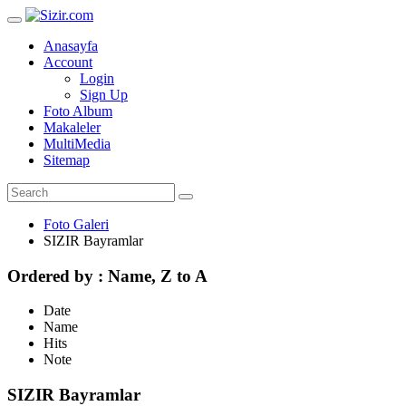
Anasayfa
Account
Login
Sign Up
Foto Album
Makaleler
MultiMedia
Sitemap
Foto Galeri
SIZIR Bayramlar
Ordered by : Name, Z to A
Date
Name
Hits
Note
SIZIR Bayramlar