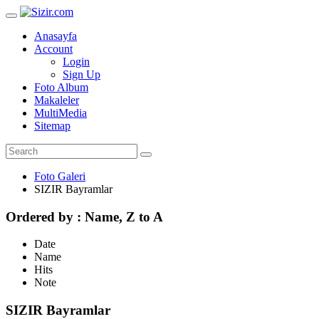
Anasayfa
Account
Login
Sign Up
Foto Album
Makaleler
MultiMedia
Sitemap
Foto Galeri
SIZIR Bayramlar
Ordered by : Name, Z to A
Date
Name
Hits
Note
SIZIR Bayramlar