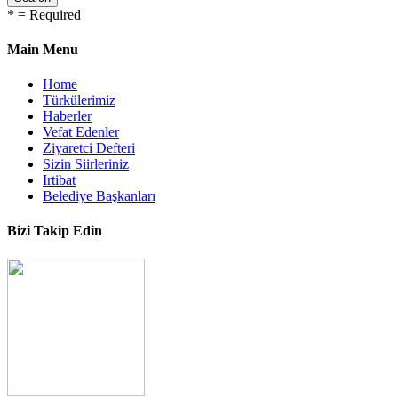
*
= Required
Main Menu
Home
Türkülerimiz
Haberler
Vefat Edenler
Ziyaretci Defteri
Sizin Siirleriniz
Irtibat
Belediye Başkanları
Bizi Takip Edin