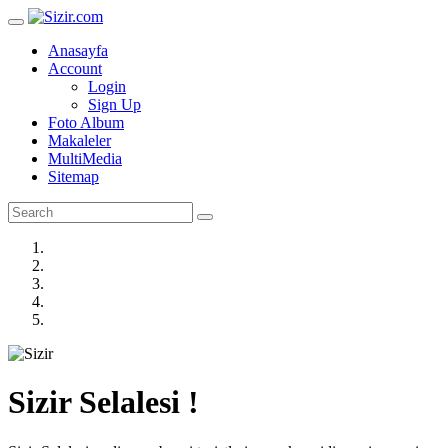
Anasayfa
Account
Login
Sign Up
Foto Album
Makaleler
MultiMedia
Sitemap
Sizir Selalesi !